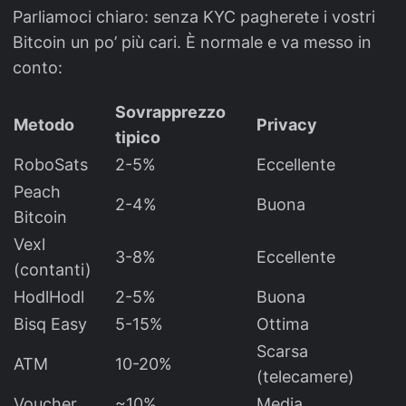
Parliamoci chiaro: senza KYC pagherete i vostri
Bitcoin un po’ più cari. È normale e va messo in
conto:
Sovrapprezzo
Metodo
Privacy
tipico
RoboSats
2-5%
Eccellente
Peach
2-4%
Buona
Bitcoin
Vexl
3-8%
Eccellente
(contanti)
HodlHodl
2-5%
Buona
Bisq Easy
5-15%
Ottima
Scarsa
ATM
10-20%
(telecamere)
Voucher
~10%
Media